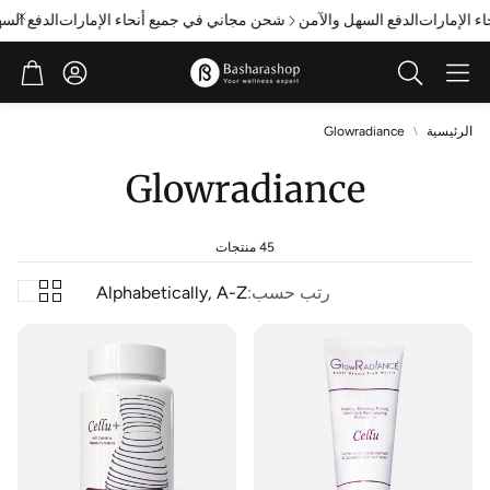
الإمارات
الدفع السهل والآمن
شحن مجاني في جميع أنحاء الإمارات
الدفع السهل
حساب
عربة
ابحث
الرئيسية
Glowradiance
Glowradiance
45 منتجات
رتب حسب:
Alphabetically, A-Z