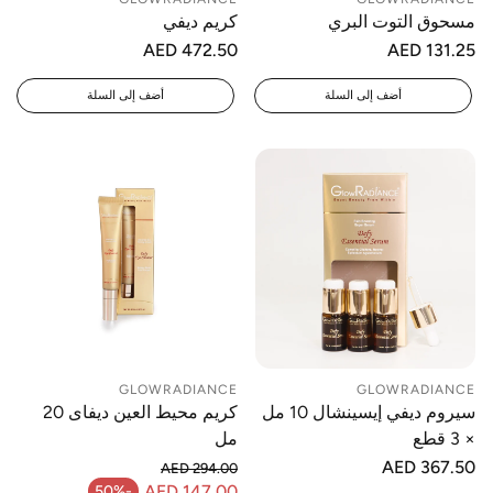
مسحوق التوت البري
كريم ديفي
السعر
AED 131.25
السعر
AED 472.50
العادي
العادي
أضف إلى السلة
أضف إلى السلة
GLOWRADIANCE
GLOWRADIANCE
سيروم ديفي إيسينشال 10 مل
كريم محيط العين ديفاى 20
× 3 قطع
مل
السعر
AED 367.50
AED 294.00
العادي
السعر العادي
AED 147.00
-50%