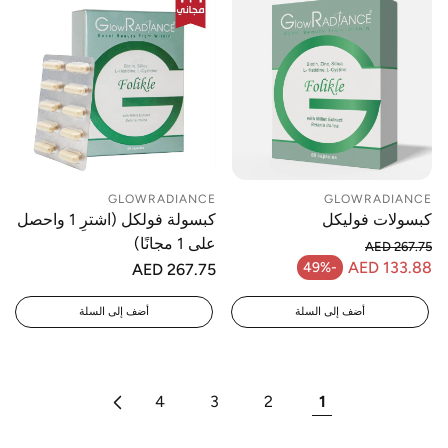
GLOWRADIANCE
GLOWRADIANCE
كبسولات فوليكل
كبسولة فولكل (اشترِ 1 واحصل
على 1 مجانًا)
AED 267.75
السعر العادي
AED 133.88
-49%
السعر
AED 267.75
سعر البيع
العادي
أضف إلى السلة
أضف إلى السلة
4
3
2
1