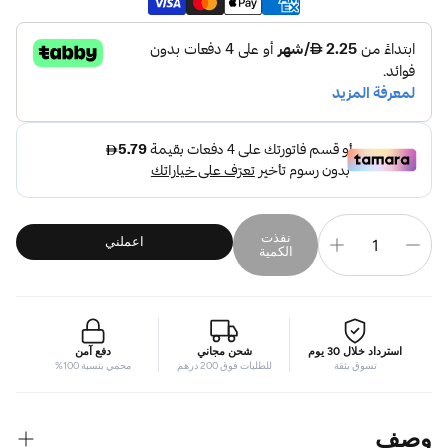
نفذت
اعملني
الكمية
استرداد خلال 30 يوم
شحن مجاني
دفع آمن
تسوق بثقة
للطلبات فوق 200 درهم
محمي بنسبة 100%
وصف