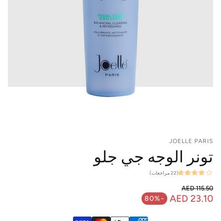
JOELLE PARIS
تونر الوجه جي جلو
(22 مراجعات)
AED 115.50
السعر العادي
AED 23.10
-80%
سعر البيع